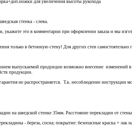
горка+доп.ножки для увеличения высоты рукохода
ведская стенка - слева.
, укажите это в комментарии при оформлении заказа и мы изгот
ения только в бетонную стену! Для других стен самостоятельно
анием выпускаемой продукции возможно внесение изменений в 
йств продукции.
антия не распространяется. Т.к. несоблюдение инструкции мож
ладин на шведской стенке 35мм. Расстояние перекладин от стены
рекладины - береза, сосна; покрытие: безопасные краска + лак н